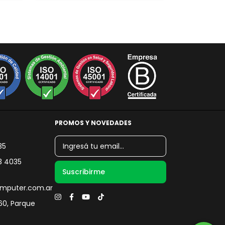
PROMOS Y NOVEDADES
35
3 4035
mputer.com.ar
060, Parque