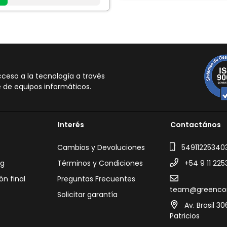
TO
eso a la tecnología a través
 de equipos informáticos.
Interés
Contactános
Cambios y Devoluciones
54911225340
ng
Términos y Condiciones
+54 9 11 225
ón final
Preguntas Frecuentes
team@greenco
Solicitar garantía
Av. Brasil 3
Patricios