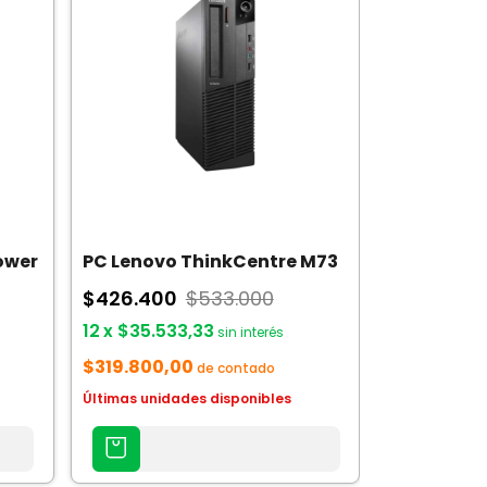
Tower
PC Lenovo ThinkCentre M73
$426.400
$533.000
12
x
$35.533,33
sin interés
$319.800,00
de contado
Últimas unidades disponibles
AGREGAR
AL
CARRITO