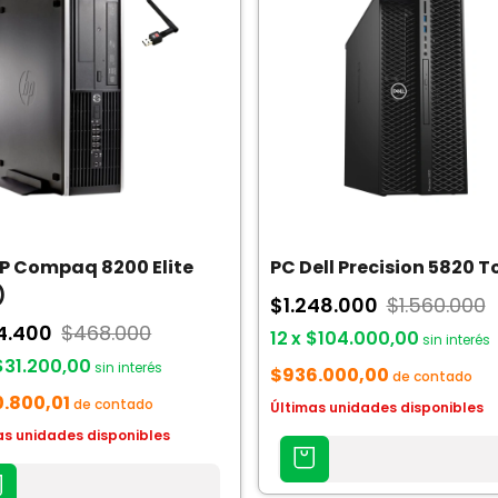
P Compaq 8200 Elite
PC Dell Precision 5820 
)
$1.248.000
$1.560.000
4.400
$468.000
12
x
$104.000,00
sin interés
$31.200,00
sin interés
$936.000,00
de contado
.800,01
de contado
Últimas unidades disponibles
as unidades disponibles
AGREGAR
AL
AR
CARRITO