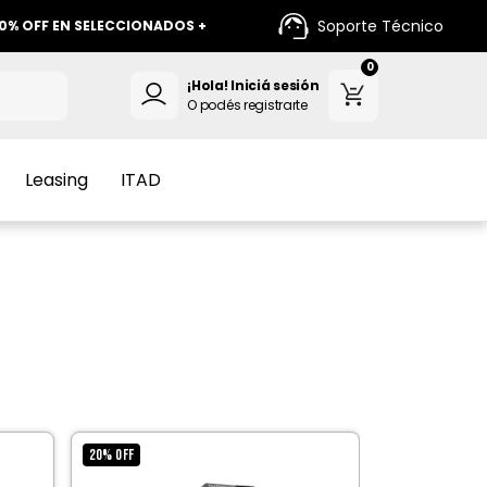
Soporte Técnico
FF EN SELECCIONADOS +
+ 12 CUOTAS SIN INTERES +
0
¡Hola!
Iniciá sesión
O podés registrarte
Leasing
ITAD
20
%
OFF