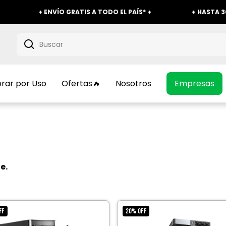
+ ENVÍO GRATIS A TODO EL PAÍS* +
+ HASTA 30% O
ar por Uso
Ofertas🔥
Nosotros
Empresas
e.
FF
20
%
OFF