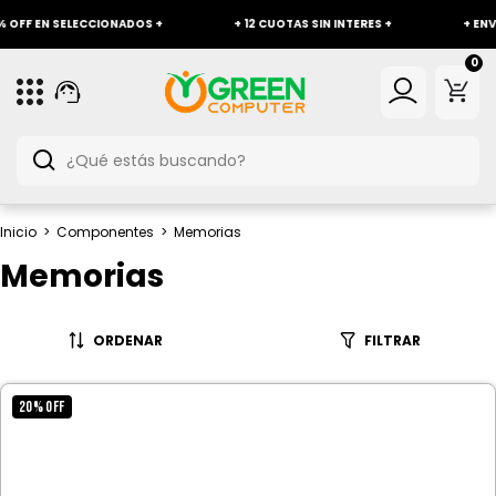
OFF EN SELECCIONADOS +
+ 12 CUOTAS SIN INTERES +
+ ENVÍO
0
Inicio
>
Componentes
>
Memorias
Memorias
ORDENAR
FILTRAR
20
%
OFF