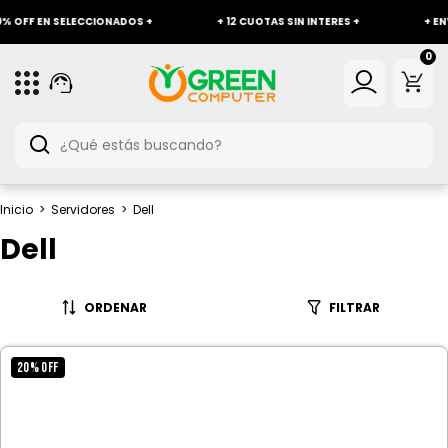
 OFF EN SELECCIONADOS +
+ 12 CUOTAS SIN INTERES +
+ ENVÍ
0
Inicio
>
Servidores
>
Dell
Dell
ORDENAR
FILTRAR
20
%
OFF