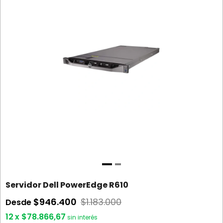
Servidor Dell PowerEdge R610
$946.400
$1.183.000
Desde
12
x
$78.866,67
sin interés