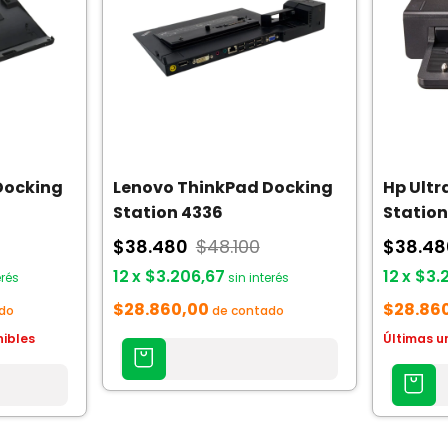
Docking
Lenovo ThinkPad Docking
Hp Ultr
Station 4336
Station
$38.480
$48.100
$38.4
12
x
$3.206,67
12
x
$3.
erés
sin interés
$28.860,00
$28.86
do
de contado
nibles
Últimas u
AGREGAR
AL
AGREGAR
CARRITO
AL
CARRITO