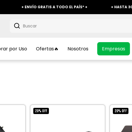
+ ENVÍO GRATIS A TODO EL PAÍS* +
+ HASTA 30% O
ar por Uso
Ofertas🔥
Nosotros
Empresas
20
%
OFF
20
%
OFF