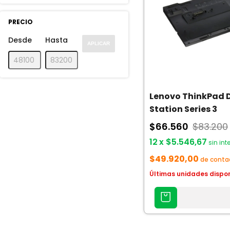
PRECIO
Desde
Hasta
APLICAR
Lenovo ThinkPad 
Station Series 3
$66.560
$83.200
12
x
$5.546,67
sin int
$49.920,00
de conta
Últimas unidades dispo
AGREGAR
AL
CARRITO