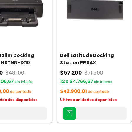
aSlim Docking
Dell Latitude Docking
 HSTNN-IX10
Station PR04X
80
$48.100
$57.200
$71.500
206,67
12
x
$4.766,67
sin interés
sin interés
0,00
$42.900,01
de contado
de contado
nidades disponibles
Últimas unidades disponibles
AGREGAR
AL
CARRITO