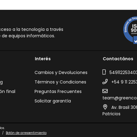
eso a la tecnología a través
 de equipos informáticos.
Interés
Contactános
Cambios y Devoluciones
54911225340
ng
Términos y Condiciones
+54 9 11 225
ón final
Preguntas Frecuentes
team@greenco
Solicitar garantía
Av. Brasil 3
Patricios
os.
/
Botón de arrepentimiento