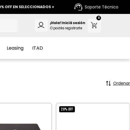
Soporte Técnico
FF EN SELECCIONADOS +
+ 12 CUOTAS SIN INTERES +
0
¡Hola!
Iniciá sesión
O podés registrarte
Leasing
ITAD
Ordenar
20
%
OFF