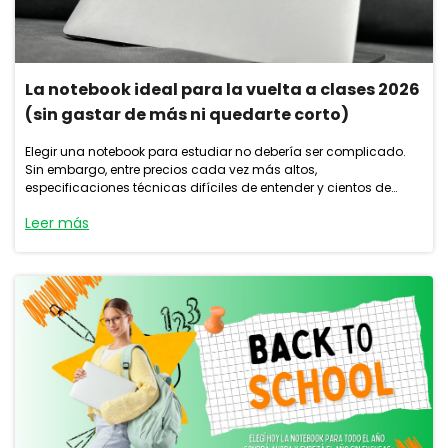
La notebook ideal para la vuelta a clases 2026
(sin gastar de más ni quedarte corto)
Elegir una notebook para estudiar no debería ser complicado.
Sin embargo, entre precios cada vez más altos,
especificaciones técnicas difíciles de entender y cientos de
modelos disponibles, es muy fácil comprar de más… o quedarse
Leer más
corto.