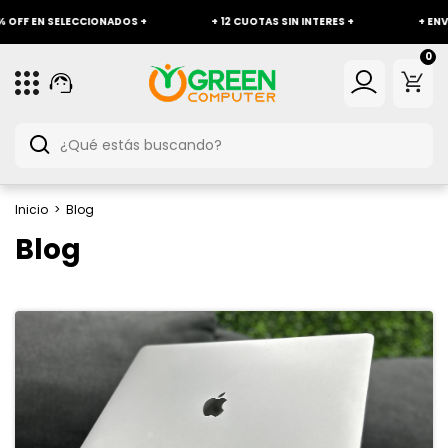
OFF EN SELECCIONADOS +
+ 12 CUOTAS SIN INTERES +
+ ENVÍO 
0
Inicio
>
Blog
Blog