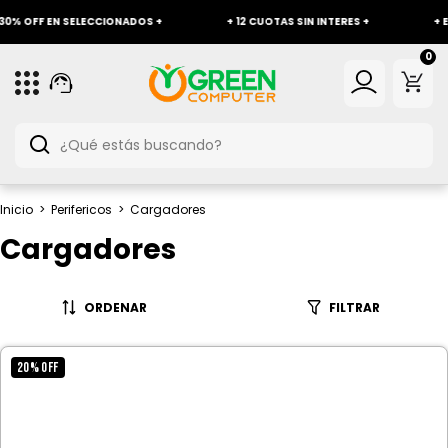
% OFF EN SELECCIONADOS +
+ 12 CUOTAS SIN INTERES +
+ ENV
0
Inicio
>
Perifericos
>
Cargadores
Cargadores
ORDENAR
FILTRAR
20
%
OFF