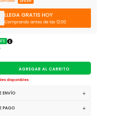
 contado
25% OFF
LLEGA GRATIS HOY
Comprando antes de las 12:00
nte
des disponibles
E ENVÍO
E PAGO