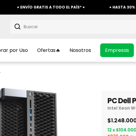
 ENVÍO GRATIS A TODO EL PAÍS* +
+ HASTA 30% OFF EN S
ar por Uso
Ofertas🔥
Nosotros
Empresas
r
PC Dell 
Intel Xeon W-
$1.248.00
12
x
$104.00