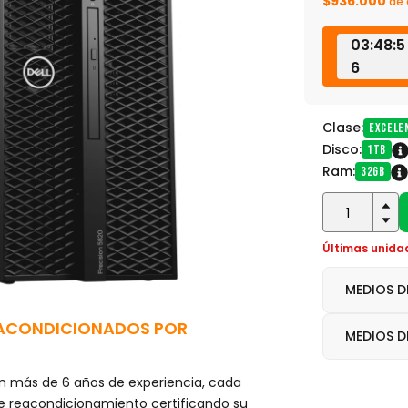
$936.000
de
03:48:5
6
Clase:
Excele
Disco:
1TB
Ram:
32GB
Últimas unida
MEDIOS D
ACONDICIONADOS POR
MEDIOS D
n más de 6 años de experiencia, cada
e reacondicionamiento certificando su