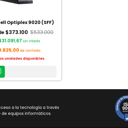
ell Optiplex 9020 (SFF)
$373.100
$533.000
de
$31.091,67
sin interés
9.825,00
de contado
as unidades disponibles
AR
TO
eso a la tecnología a través
 de equipos informáticos.