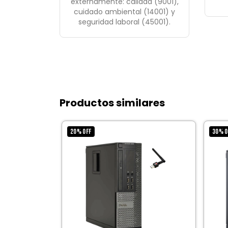
externamente: calidad (9001),
cuidado ambiental (14001) y
seguridad laboral (45001).
Productos similares
20
%
OFF
30
%
O