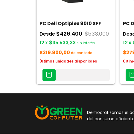
PC Dell Optiplex 9010 SFF
PC D
$426.400
$533.000
Desde
Des
12
x
$35.533,33
12
x
sin interés
$319.800,00
$27
de contado
Últimas unidades disponibles
Últim
AGREGAR
AGREG
AL
AL
CARRITO
CARRI
Democratizamos el acc
del consumo eficiente