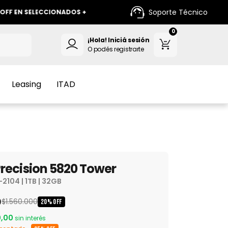
Soporte Técnico
ELECCIONADOS +
+ 12 CUOTAS SIN INTERES +
+
0
¡Hola!
Iniciá sesión
O podés registrarte
Leasing
ITAD
Precision 5820 Tower
2104 | 1TB | 32GB
0
$1.560.000
20
%
OFF
0,00
sin interés