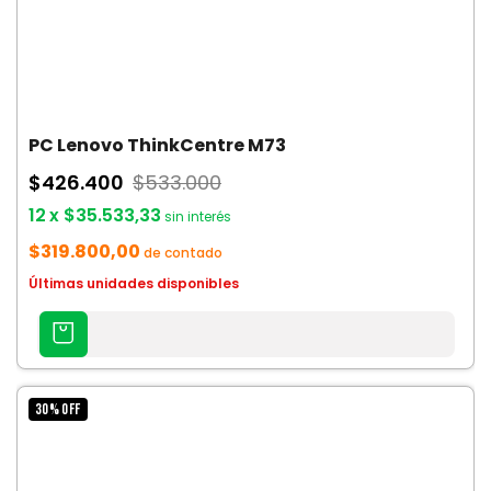
PC Lenovo ThinkCentre M73
$426.400
$533.000
12
x
$35.533,33
sin interés
$319.800,00
de contado
Últimas unidades disponibles
AGREGAR
AL
CARRITO
30
%
OFF