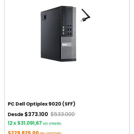
PC Dell Optiplex 9020 (SFF)
$373.100
$533.000
Desde
12
x
$31.091,67
sin interés
$279.825,00
de contado