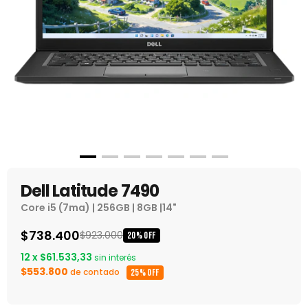
Dell Latitude 7490
Core i5 (7ma) | 256GB | 8GB |14"
$738.400
$923.000
20
%
OFF
12
x
$61.533,33
sin interés
$553.800
de contado
25% OFF