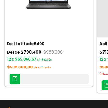
Dell Latitude 5400
Dell
$790.400
$988.000
$71
Desde
12
x
$65.866,67
12
x
sin interés
$592.800,00
$53
de contado
Últim
AGREGAR
AL
AGREG
CARRITO
AL
CARRI