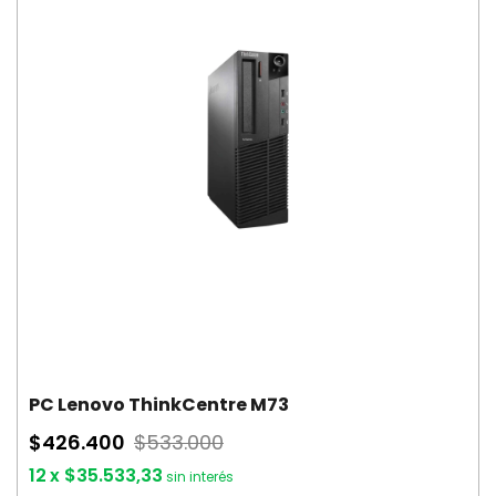
PC Lenovo ThinkCentre M73
$426.400
$533.000
12
x
$35.533,33
sin interés