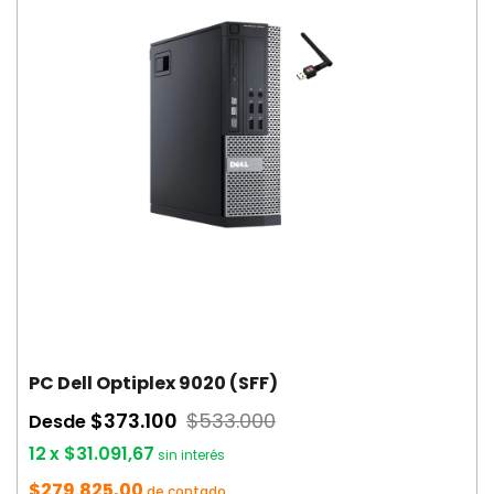
PC Dell Optiplex 9020 (SFF)
$373.100
$533.000
Desde
12
x
$31.091,67
sin interés
$279.825,00
de contado