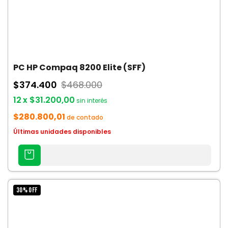
PC HP Compaq 8200 Elite (SFF)
$374.400
$468.000
12
x
$31.200,00
sin interés
$280.800,01
de contado
Últimas unidades disponibles
AGREGAR
AL
CARRITO
30
%
OFF