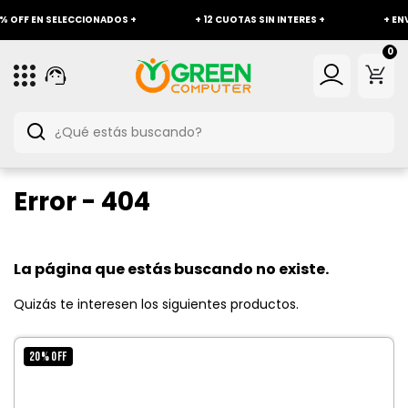
FF EN SELECCIONADOS +
+ 12 CUOTAS SIN INTERES +
+ ENVÍO 
0
Error - 404
La página que estás buscando no existe.
Quizás te interesen los siguientes productos.
20
%
OFF