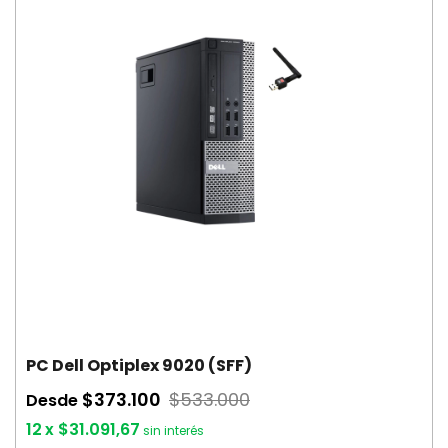
PC Dell Optiplex 9020 (SFF)
$373.100
$533.000
Desde
12
x
$31.091,67
sin interés