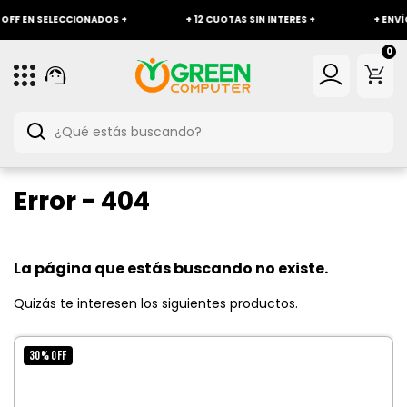
F EN SELECCIONADOS +
+ 12 CUOTAS SIN INTERES +
+ ENVÍO G
0
Error - 404
La página que estás buscando no existe.
Quizás te interesen los siguientes productos.
30
%
OFF