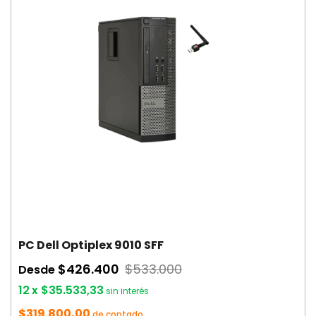
PC Dell Optiplex 9010 SFF
$426.400
$533.000
Desde
12
x
$35.533,33
sin interés
$319.800,00
de contado