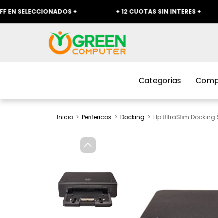
LECCIONADOS +
+ 12 CUOTAS SIN INTERES +
+ E
Categorias
Compr
Inicio
>
Perifericos
>
Docking
>
Hp UltraSlim Docking 