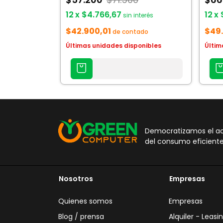
12
x
$4.766,67
12
x
sin interés
$42.900,01
$49
de contado
Últimas unidades disponibles
Últim
AGREGAR
AGREG
AL
AL
CARRITO
CARRI
Democratizamos el acc
del consumo eficiente
Nosotros
Empresas
Quienes somos
Empresas
Blog / prensa
Alquiler - Leasi