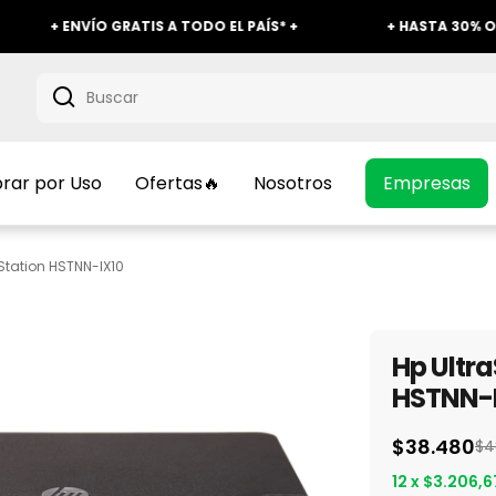
NVÍO GRATIS A TODO EL PAÍS* +
+ HASTA 30% OFF EN SE
ar por Uso
Ofertas🔥
Nosotros
Empresas
Station HSTNN-IX10
Hp Ultr
HSTNN-
$38.480
$4
12
x
$3.206,6