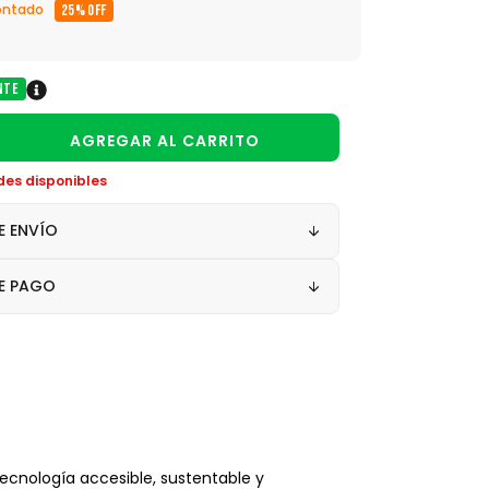
ontado
25% OFF
nte
des disponibles
E ENVÍO
E PAGO
ecnología accesible, sustentable y