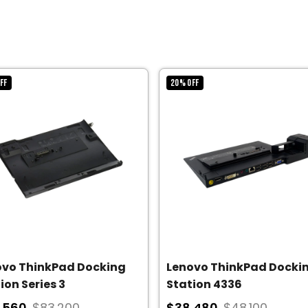
FF
20
%
OFF
ovo ThinkPad Docking
Lenovo ThinkPad Docki
ion Series 3
Station 4336
.560
$83.200
$38.480
$48.100