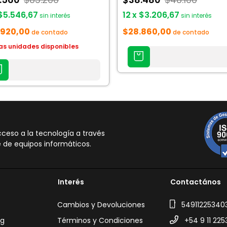
$5.546,67
12
x
$3.206,67
sin interés
sin interés
.920,00
$28.860,00
de contado
de contado
as unidades disponibles
AGREGAR
AL
AR
CARRITO
TO
eso a la tecnología a través
 de equipos informáticos.
Interés
Contactános
Cambios y Devoluciones
54911225340
ng
Términos y Condiciones
+54 9 11 225