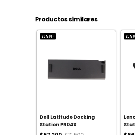
Productos similares
20
%
OFF
20
%
O
Dell Latitude Docking
Len
Station PR04X
Stat
$57.200
$71.500
$66