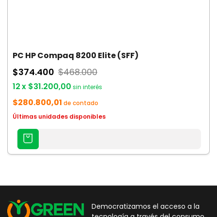
PC HP Compaq 8200 Elite (SFF)
$374.400
$468.000
12
x
$31.200,00
sin interés
$280.800,01
de contado
Últimas unidades disponibles
AGREGAR
AL
CARRITO
Democratizamos el acceso a la
tecnología a través del consumo