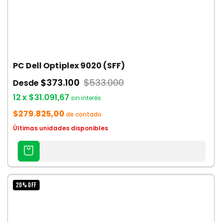
PC Dell Optiplex 9020 (SFF)
$373.100
$533.000
Desde
12
x
$31.091,67
sin interés
$279.825,00
de contado
Últimas unidades disponibles
AGREGAR
AL
CARRITO
20
%
OFF