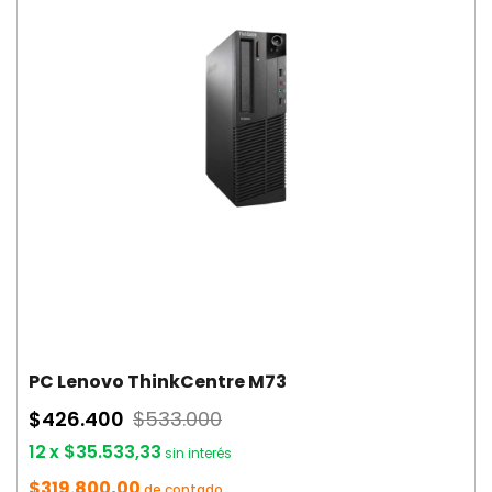
PC Lenovo ThinkCentre M73
$426.400
$533.000
12
x
$35.533,33
sin interés
$319.800,00
de contado