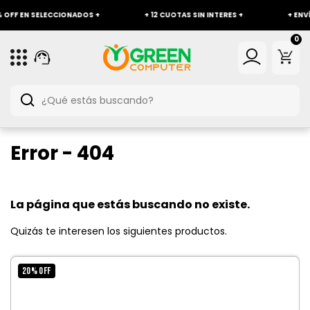
F EN SELECCIONADOS +
+ 12 CUOTAS SIN INTERES +
+ ENVÍO G
0
Error - 404
La página que estás buscando no existe.
Quizás te interesen los siguientes productos.
20
%
OFF