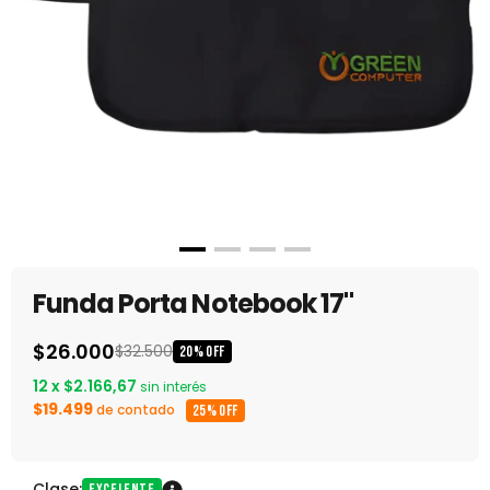
Funda Porta Notebook 17"
$26.000
$32.500
20
%
OFF
12
x
$2.166,67
sin interés
$19.499
de contado
25% OFF
Clase:
Excelente