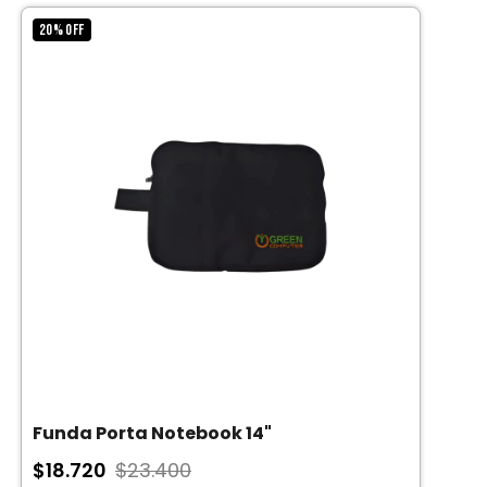
20
%
OFF
Funda Porta Notebook 14"
$18.720
$23.400