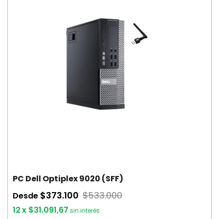
PC Dell Optiplex 9020 (SFF)
$373.100
$533.000
Desde
12
x
$31.091,67
sin interés