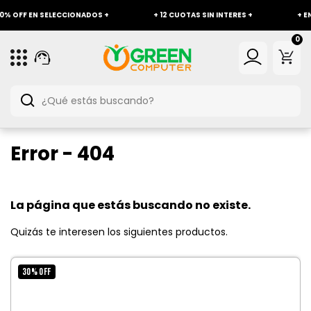
 OFF EN SELECCIONADOS +
+ 12 CUOTAS SIN INTERES +
+ ENVÍ
0
Error - 404
La página que estás buscando no existe.
Quizás te interesen los siguientes productos.
30
%
OFF