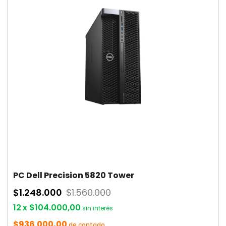
PC Dell Precision 5820 Tower
$1.248.000
$1.560.000
12
x
$104.000,00
sin interés
$936.000,00
de contado