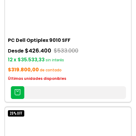
PC Dell Optiplex 9010 SFF
$426.400
$533.000
Desde
12
x
$35.533,33
sin interés
$319.800,00
de contado
Últimas unidades disponibles
AGREGAR
AL
CARRITO
20
%
OFF