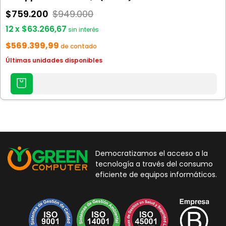
$759.200
$949.000
12
x
$63.266,67
sin interés
$569.399,99
de contado
Últimas unidades disponibles
AGREGAR
AL
CARRITO
Democratizamos el acceso a la
tecnología a través del consumo
eficiente de equipos informáticos.