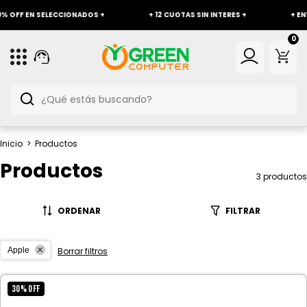
OFF EN SELECCIONADOS +
+ 12 CUOTAS SIN INTERES +
+ ENVÍO 
0
Inicio
>
Productos
Productos
3 productos
ORDENAR
FILTRAR
Apple
Borrar filtros
30
%
OFF