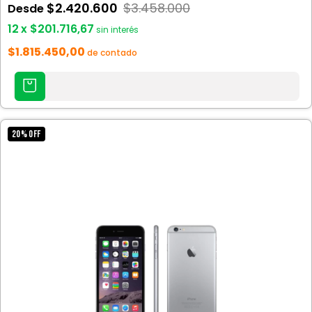
$2.420.600
$3.458.000
Desde
12
x
$201.716,67
sin interés
$1.815.450,00
de contado
AGREGAR
AL
CARRITO
20
%
OFF