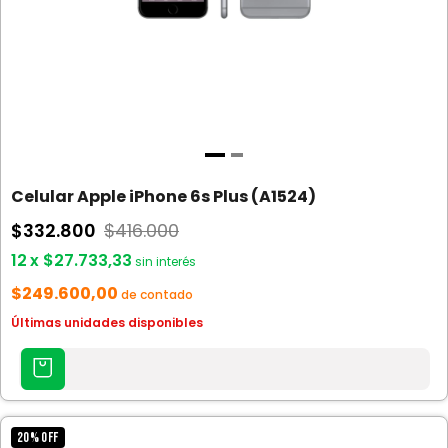
Celular Apple iPhone 6s Plus (A1524)
$332.800
$416.000
12
x
$27.733,33
sin interés
$249.600,00
de contado
Últimas unidades disponibles
AGREGAR
AL
CARRITO
20
%
OFF